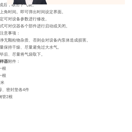
完成后，取出下气袋。
上角时间。即可弹出时间设定界面。
定可对设备参数进行修改。
式可对仪器各个部件进行启动或关闭。
注意事项：
净无颗粒物杂质、否则会对设备内泵体造成损害。
量保持干燥、尽量避免过大水气。
毕后、尽量将气袋取下。
样器
附件：
一根
一根
2米
母、密封垫各4件
钢管2根