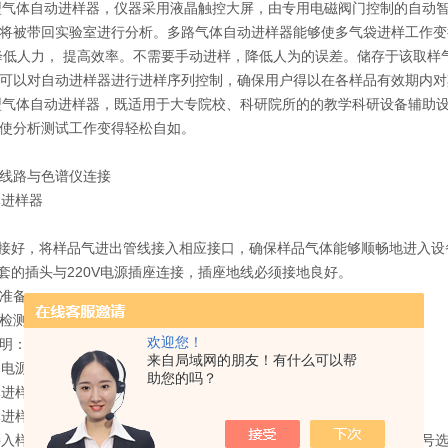
0A型气体自动进样器，仪器采用液晶触控大屏，由专用电磁阀门控制的自
将被带回实验室进行分析。多路气体自动进样器能够使多气袋进样工作变得简
降低人力， 提高效率。不需要手动进样，降低人为的误差。储存于该取
可以对自动进样器进行进样序列控制，确保用户得以在各样品有效期内对其进
0A型气体自动进样器，既适用于大专院校、科研院所的的教学科研设备辅
使分析测试工作变得轻松自如。
线路与色谱仪连接
线接好，将样品气进出管线接入相应接口，确保样品气体能够顺畅地进入
配套的插头与220V电源插座连接，插座地线必须接地良好。
准备：
检测的标气及样品气气袋。
欢迎您！
明：
来自局域网的朋友！有什么可以帮
设备电源开关、等待屏幕进入系统。
助您的吗？
袋接入样品气口。根据样品气口相对应编号、点击选择屏幕相应序号（序号