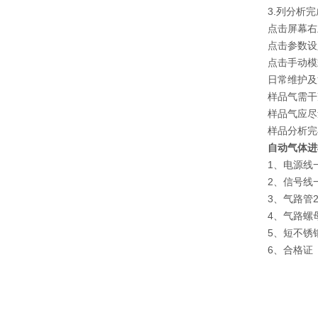
3.列分析
点击屏幕右
点击参数设
点击手动模
日常维护及
样品气需干
样品气应尽
样品分析完
自动气体进
1、电源线
2、信号线
3、气路管
4、气路螺
5、短不锈
6、合格证