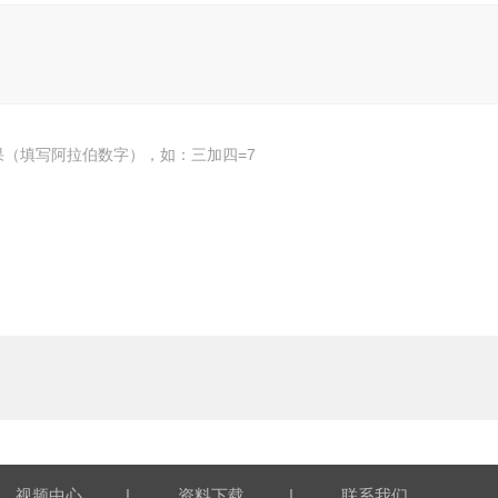
果（填写阿拉伯数字），如：三加四=7
|
|
视频中心
资料下载
联系我们