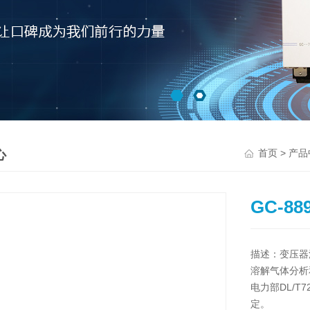
心
>
首页
产品
GC-8
描述：变压器油
溶解气体分析和
电力部DL/T
定。