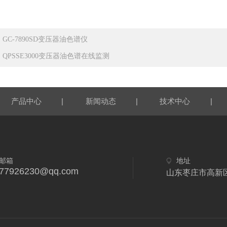
：
GC-7890SD变压器油色谱仪
：
QPSSE3000变压器油色谱在线监测
|
|
|
产品中心
新闻动态
技术中心
邮箱
地址
77926230@qq.com
山东枣庄市高新