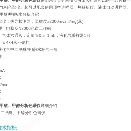
甲醚、甲醇分析色谱仪
是山东金普分析仪器有限公司近推出的一款具备一
气相色谱仪。其可以配套使用顶空进样器、热解析仪、液体自动进样器、
甲醚/甲醇/水分析介绍：
仪：热导检测器，灵敏度≥2000mv.ml/mg(苯)
理：电脑及N2000色谱工作站
：气体六通阀，定量管0.5–1mL，液化气采样器1只
：￠4×4米不锈柱
液化气中二甲醚/甲醇/水标气一瓶
件：
mA
℃
/min
℃
mL
甲醚、甲醇分析色谱仪
详细介绍：