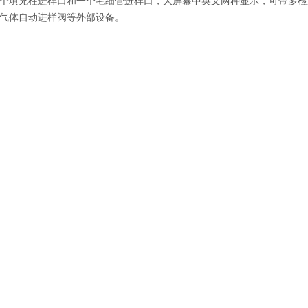
个填充柱进样口和一个毛细管进样口，大屏幕中英文两种显示，可带多检
气体自动进样阀等外部设备。