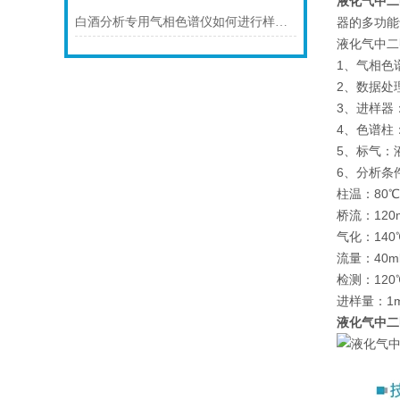
液化气中二
白酒分析专用气相色谱仪如何进行样品浓缩和富集？
器的多功能
液化气中二
1、气相色谱
2、数据处
3、进样器
4、色谱柱
5、标气：
6、分析条
柱温：80℃
桥流：120
气化：140
流量：40ml
检测：120
进样量：1
液化气中二