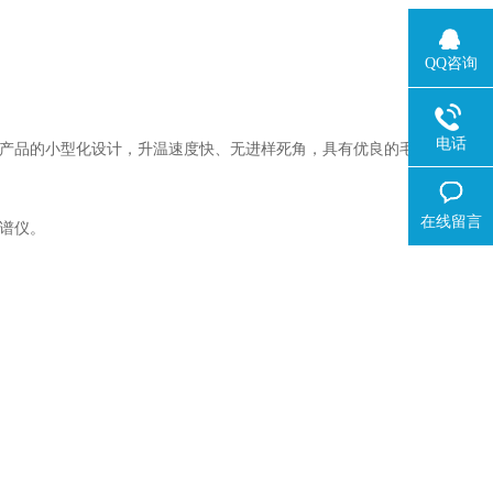
QQ咨询
电话
品的小型化设计，升温速度快、无进样死角，具有优良的毛细管分流/
在线留言
谱仪。