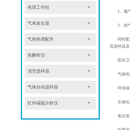
色谱工作站
1、载气
气体发生器
2、的气
气相色谱配件
同时配备填
流进样器及
热解析仪
医药卫生
顶空进样器
气相色谱
气体自动进样器
环境保护
生物化学
红外碳硫分析仪
食品发酵
中西药物