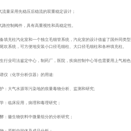
流量采用先稳压后稳流的双重稳定设计；
路控制阀件，具有高重视性和高稳定性。
充柱汽化室和一个独立毛细管系统，汽化室的设计借鉴了国外同类型产
尾吹系统，可方便地安装小口径毛细柱、大口径毛细柱和各种填充柱。
行业司法鉴定中心，制药厂，医院，疾病控制中心等也需要用上气相色
仪（化学分析仪器）的用途:
：大气水源等污染地的痕量毒物分析、监测和研究;
：临床应用，病理和毒理研究；
：徽生物饮料中微量组分的分析研究；
：原料中间体及成品分析；