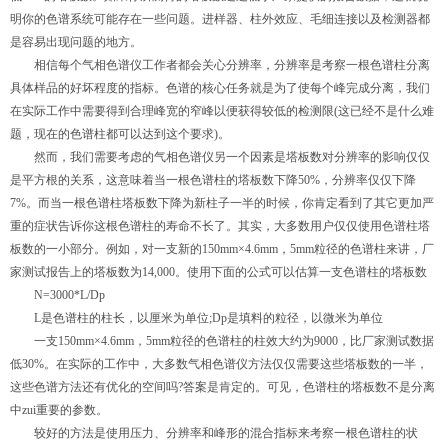
明你的色谱系统可能存在一些问题。进样器、柱外效应、毛细连接以及检测器都
是容易出现问题的地方。
相信每个气相色谱仪工作者都会关心分辨率，分辨率是考察一根色谱柱分离
具体样品的好坏程度的指标。色谱的核心任务就是为了使每个峰完成分离，我们
在实际工作中需要得到合理峰宽的窄峰以便获得较低的检测限(这已经不是什么难
题，现在的色谱柱都可以达到这个要求)。
然而，我们需要考虑的气相色谱仪另一个因素是塔板数对分辨率的影响仅仅
是平方根的关系，这意味着当一根色谱柱的塔板数下降50%，分辨率仅仅下降
7%。而当一根色谱柱塔板数下降为新柱子一半的时候，你肯定看到了其它更加严
重的症状告诉你这根色谱柱的寿命不长了。其实，大多数用户仅仅使用色谱柱塔
板数的一小部分。例如，对一支新的150mm×4.6mm，5mm粒径的色谱柱来讲，厂
家测试报告上的塔板数为14,000。使用下面的公式可以估算一支色谱柱的塔板数
N=3000*L/Dp
L是色谱柱的柱长，以厘米为单位;Dp是填料的粒径，以微米为单位
一支150mm×4.6mm，5mm粒径的色谱柱的柱效大约为9000，比厂家测试数据
低30%。在实际的工作中，大多数气相色谱仪方法仅仅需要这些塔板数的一半，
这些色谱方法还有优化的空间吗?答案是肯定的。可见，色谱柱的塔板数不是分离
中zui重要的参数。
较好的方法是使用压力、分辨率和峰形的混合指标来考察一根色谱柱的状