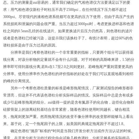
态。压力的测量是zui容易的，通常我们确定的气相色谱仪方法要满足以下的要
求：用气相色谱仪新柱子时柱压不高于2500psi，在任何情况下压力都不超过
3000psi。尽管现代的液相色谱系统都可在更高的压力下使用，但由于高压产生的
系统损耗和泄漏的问题会很严重。当压力超过3000psi时，考虑更换进样器和色谱
柱之间的0.5mm孔径的在线滤片。如果更换滤片后压力仍然高，则色谱柱的滤片
或者是色谱柱已经被污染，这提示我们该换柱子了。有统计表明，超过60%的色
谱柱损坏是由于压力过高的原因。
分辨率是我们考察色谱柱的一个非常重要的指标，只要两个组分可以获得基
线分离，对该分析物的定量就不会有什么问题。对于对称的高斯峰来讲，1.5的分
辨率即可得到基线分离;若Rs在1.7至2.0之间则更好。若峰拖尾严重则需要更高的
分辨率。使用分辨率作为色谱柱的评价指标的好处在于我们可以直观地看到相邻
的峰的分离情况。
另外一个考察色谱柱质量的标准是峰形拖尾情况，厂家测试报告的峰形都非
常漂亮，但这并不代表该色谱柱分析实际样品的情况。实际样品中总是含有或多
或少引起峰形拖尾的组分。zui值得一提的是含有氮原子的化合物，这些化合物和
硅胶骨架上的游离硅羟基结合非常紧密，随着色谱柱使用时间越长，键合相流
失，拖尾则更加严重。然而拖尾情况的改变不像分辨率的改变那样能够马上看出
来。基于此，定一个拖尾因子的上限，如美国药典规定拖尾因子不超过1.8。
确定色谱柱“抛弃”标准的*时间是当我们开发分析方法或作方法认证的时候。
通常，在开发分析方法的过程中你会试验几根色谱柱，分析足够多的实际样品，