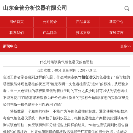
山东金普分析仪器有限公司
网站首页
公司简介
产品展示
新闻中心
联系我们
产品目录
技术文章
在线留言
新闻中心
更多>>
什么时候该换气相色谱仪的色谱柱
点击次数：4051 更新时间：2017-09-11
色谱工作者常会碰到这样的问题，什么时候该换
气相色谱仪
的色谱柱了? 色谱柱的
塔板数能体现色谱柱的状态吗?确定表明一支色谱柱应该“退休”的标准，从经验来
看，当一支色谱柱的塔板数降低到新柱子时的百分之多少时就可以认为该色谱柱
不能再使用了呢?将塔板数作为评价色谱柱质量的*指标合适吗?在您的实验室里是
如何判断一根色谱柱不可以再用了呢?
塔板数是一个粗略的指标，不能作为评价色谱柱的标准。通常使用塔板数来
考察气相色谱仪系统：将新柱子接到仪器上，根据色谱柱生产商提供的测试条件
测试该色谱柱，你应该得到和分析报告上同样的结果。zui差也应该得到比报告值
低10%的塔板数。如果你所测得的塔板数远远低于厂家提供的报告数据，这就说