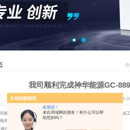
态
我司顺利完成神华能源GC-88
更新时间：2022-12-
欢迎您！
来自局域网的朋友！有什么可以帮
司顺利完成神华能源神东煤炭分公司的GC-8890
的安装调试
气相色谱仪
助您的吗？
低生产成本，实现循环经济，发展绿色能源作出应有的保障。