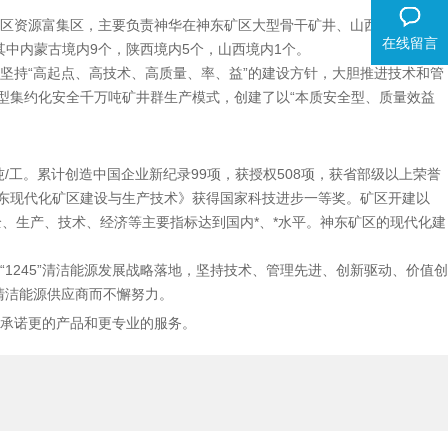
区资源富集区，主要负责神华在神东矿区大型骨干矿井、山西保德煤矿及
在线留言
其中内蒙古境内9个，陕西境内5个，山西境内1个。
坚持“高起点、高技术、高质量、率、益”的建设方针，大胆推进技术和管
型集约化安全千万吨矿井群生产模式，创建了以“本质安全型、质量效益
。
吨/工。累计创造中国企业新纪录99项，获授权508项，获省部级以上荣誉
神东现代化矿区建设与生产技术》获得国家科技进步一等奖。矿区开建以
全、生产、技术、经济等主要指标达到国内*、*水平。神东矿区的现代化建
1245”清洁能源发展战略落地，坚持技术、管理先进、创新驱动、价值创
清洁能源供应商而不懈努力。
承诺更的产品和更专业的服务。