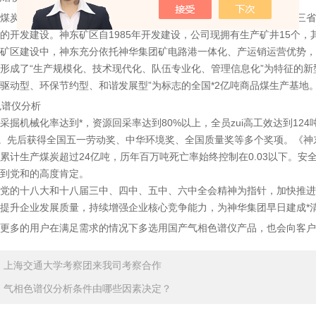
煤炭集团公司是神华集团的核心煤炭生产企业，公司地处蒙、陕、晋三省
的开发建设。神东矿区自1985年开发建设，公司现拥有生产矿井15个，
矿区建设中，神东充分依托神华集团矿电路港一体化、产运销运营优势，
形成了“生产规模化、技术现代化、队伍专业化、管理信息化”为特征的新
驱动型、环保节约型、和谐发展型”为标志的全国*2亿吨商品煤生产基地
采掘机械化率达到*，资源回采率达到80%以上，全员zui高工效达到124
项。先后获得全国五一劳动奖、中华环境奖、全国质量奖等多个奖项。《
累计生产煤炭超过24亿吨，历年百万吨死亡率始终控制在0.03以下。安
到党和的高度肯定。
党的十八大和十八届三中、四中、五中、六中全会精神为指针，加快推进“
提升企业发展质量，持续增强企业核心竞争能力，为神华集团早日建成*
更多的用户在满足需求的情况下多选用国产气相色谱仪产品，也会向客户
：
上海交通大学考察团来我司考察合作
：
气相色谱仪分析条件由哪些因素决定？