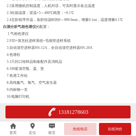
2.2采用微机控制温度，人机对话，可实时显示各点温度
2.3柱箱温度：室温+5～400℃精度：+0.1℃
2.4五阶程序升温，各阶恒温时间0～999.0min，增量0.1mi，温度增量0.1℃
白酒分析气相色谱仪
的配置：
1.气相色谱仪
2.FID+填充柱进样系统+毛细管进样系统
3.自动顶空进样器HS-12A，全自动顶空进样器HS-20A
4.色谱柱
5.1只封口钳样品制备配件及消耗品
6.100套顶空瓶、盖、垫
7.色谱工作站
8.高纯氮气、氢气、空气发生器
9.内标物一支
10.电脑打印机
13181278603
热线电话
在线询价
首页
定位
留言