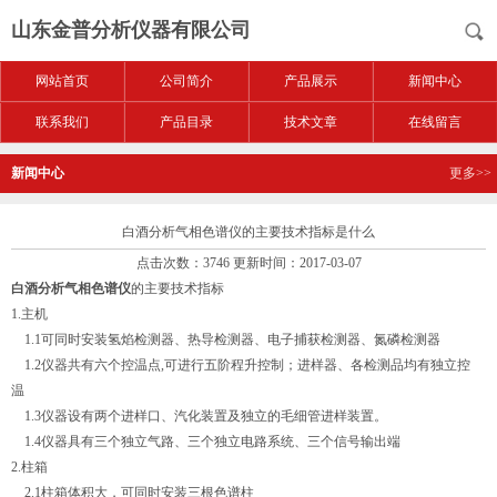
山东金普分析仪器有限公司
网站首页
公司简介
产品展示
新闻中心
联系我们
产品目录
技术文章
在线留言
新闻中心
更多>>
白酒分析气相色谱仪的主要技术指标是什么
点击次数：3746 更新时间：2017-03-07
白酒分析气相色谱仪
的主要技术指标
1.主机
1.1可同时安装氢焰检测器、热导检测器、电子捕获检测器、氮磷检测器
1.2仪器共有六个控温点,可进行五阶程升控制；进样器、各检测品均有独立控
温
1.3仪器设有两个进样口、汽化装置及独立的毛细管进样装置。
1.4仪器具有三个独立气路、三个独立电路系统、三个信号输出端
2.柱箱
2.1柱箱体积大，可同时安装三根色谱柱