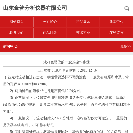
山东金普分析仪器有限公司
网站首页
公司简介
产品展示
新闻中心
联系我们
产品目录
技术文章
在线留言
新闻中心
更多>>
液相色谱仪的一般的操作步骤
点击次数：3984 更新时间：2015-12-16
1). 首先对流动相进行过滤，根据需要选择不同的滤膜，一般为有机系和水系，常
用的孔径为0.20um和0.45um。
2). 对抽滤后的流动相进行超声脱气10-20分钟。
3). 正常情况下，仪器首先用甲醇冲洗10-20分钟，然后再进入测试用流动相
(如流动相为缓冲试剂，则要二次重蒸水冲洗10-20分钟，直至色谱柱中有机相冲净
为止) 。
4). 一般情况下，流动相冲洗20-30分钟后，液相色谱仪方可稳定，zui重要的
是仪器基线走后，方可进样测试。
5). 同时进两针标样，将其结果相比较，其结果的比值在0.98-1.02之间后，就