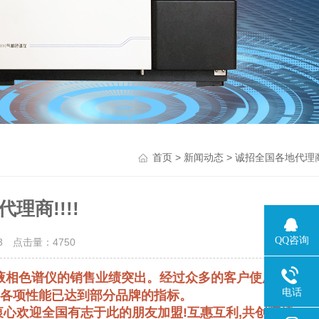
>
> 诚招全国各地代理商!
首页
新闻动态
理商!!!!
QQ咨询
03 点击量：
4750
、液相色谱仪的销售业绩突出。经过众多的客户使用验证，
电话
与各项性能已达到部分品牌的指标。
心欢迎全国有志于此的朋友加盟!互惠互利,共创辉煌!