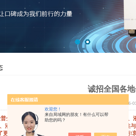
态
诚招全国各地代
更新时间：2010-06-
欢迎您！
来自局域网的朋友！有什么可以帮
普分析仪器有限公司在广大用户的支持下，2010年气
助您的吗？
、液相色谱仪在大家的努力下，已进步非凡，其稳定性
好的促进我公司产品的销售,现诚征全国各地代理商!衷