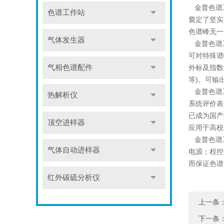
金普色谱工
色谱工作站
奠定了坚实
色谱峰无一
气体发生器
金普色谱工
可对特殊谱
气相色谱配件
外标及指数
等)。可输
金普色谱工
热解析仪
系统评价表
已成为国产
顶空进样器
应用于高校
金普色谱工
气体自动进样器
电源；程控
而保证色谱
红外碳硫分析仪
上一条
下一条