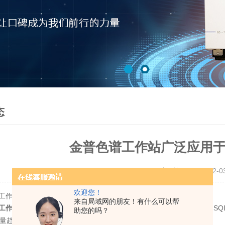
态
金普色谱工作站广泛应用
更新时间：2018-12-
欢迎您！
工作站广泛应用于众多液相色谱分析领域
来自局域网的朋友！有什么可以帮
适用于气相、液相和离子色谱分析，可处理4路色谱信号，采用S
工作站
助您的吗？
量趋势分析等实验室信息管理系统功能。