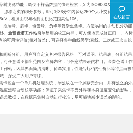
览功能，既便于样品数据的快速检索，又为ISO9000及GLP/GMP
率、漂移之类的积分参数，即可对36分钟内多达250个大小交替的高速毛细
在线留言
uV，检测面积与检测面积比范围高达106。
、拖尾峰、肩峰、锯齿峰、负峰等复杂重叠峰。方便易用的手动积分功能
移。
金普色谱工作站
简单易用的校正向导，可方便地完成修正归一、内标
点的可用性评价(相对偏差)，可选择多种曲线类型(直线、二次或三次曲线
和间断分组。用户可自定义各种报告风格，可对谱图、结果表、分组结果
，可任意谱图输出范围及注释内容，可任意结果表的栏目。金普色谱工作
工作站，因其界面简洁清晰、简单实用，性能*以及*的性价比等特点而被
域，深受广大用户青睐。
集卡包含一个单片机处理系统，单独放在一个屏蔽壳盒内，并有独立的外
温度漂移自动校零功能：保证了采集卡不受外界和本身温度变化的影响，
误差数据，在数据采集时自动进行校准，尽可能地减少误差的影响。