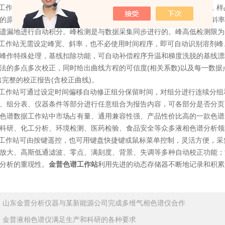
作站操作界面是依据色谱分析的实际工作流程而组织的，简洁易用，样品树浏
的原始数据基础，进样过程中如出现Windows死机，无需设定峰宽、斜
遗漏地进行自动积分。峰检测是与数据采集同步进行的。峰高低检测限为5
作站无需设定峰宽、斜率，也不必使用时间程序，即可自动识别溶剂峰
峰作特殊处理，基线扣除功能，可自动补偿程序升温和梯度洗脱的基线漂
法的多点多次校正，同时给出曲线方程的可信度(相关系数)以及每一数据
出完整的校正报告(含校正曲线)。
作站可通过设定时间偏移自动修正组分保留时间，对组分进行连续分组
、组分表、仪器条件等部分进行任意组合为报告内容，可各部分是否分页
色谱数据工作站中市场占有量、通用兼容性强、产品性价比高的一款色谱
科研、化工分析、环境检测、医药检验、食品安全等众多液相色谱分析领
作站可由按键遥控，也可用键盘快捷键或鼠标菜单控制，灵活方便，采
放大、高斯低通滤波、零点、满刻度、背景、失调等多种自动校正功能；
分析的重现性。
金普色谱工作站
利用先进的动态存储器不断地记录和积累
：
山东金普分析仪器与某新能源公司完成多维气相色谱仪合作
：
金普液相色谱仪满足生产和科研的各种要求