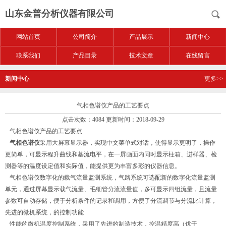
山东金普分析仪器有限公司
网站首页
公司简介
产品展示
新闻中心
联系我们
产品目录
技术文章
在线留言
新闻中心
更多>>
气相色谱仪产品的工艺要点
点击次数：4084 更新时间：2018-09-29
气相色谱仪产品的工艺要点
气相色谱仪
采用大屏幕显示器，实现中文菜单式对话，使得显示更明了，操作
更简单，可显示程升曲线和基流电平，在一屏画面内同时显示柱箱、进样器、检
测器等的温度设定值和实际值，能提供更为丰富多彩的仪器信息。
气相色谱仪数字化的载气流量监测系统，气路系统可选配新的数字化流量监测
单元，通过屏幕显示载气流量、毛细管分流流量值，多可显示四组流量，且流量
参数可自动存储，便于分析条件的记录和调用，方便了分流调节与分流比计算，
先进的微机系统，的控制功能
性能的微机温度控制系统，采用了先进的制造技术，控温精度高（优于