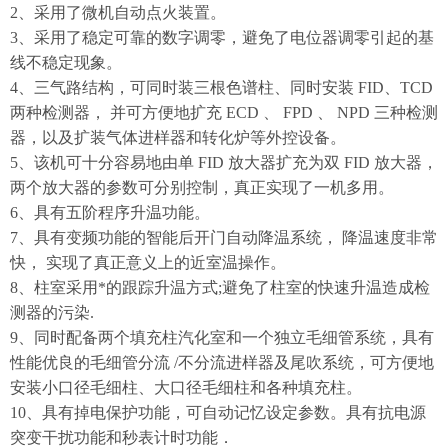
2、采用了微机自动点火装置。
3、采用了稳定可靠的数字调零，避免了电位器调零引起的基
线不稳定现象。
4、三气路结构，可同时装三根色谱柱、同时安装 FID、TCD
两种检测器， 并可方便地扩充 ECD 、 FPD 、 NPD 三种检测
器，以及扩装气体进样器和转化炉等外控设备。
5、该机可十分容易地由单 FID 放大器扩充为双 FID 放大器，
两个放大器的参数可分别控制，真正实现了一机多用。
6、具有五阶程序升温功能。
7、具有变频功能的智能后开门自动降温系统， 降温速度非常
快， 实现了真正意义上的近室温操作。
8、柱室采用*的跟踪升温方式;避免了柱室的快速升温造成检
测器的污染.
9、同时配备两个填充柱汽化室和一个独立毛细管系统，具有
性能优良的毛细管分流 /不分流进样器及尾吹系统，可方便地
安装小口径毛细柱、大口径毛细柱和各种填充柱。
10、具有掉电保护功能，可自动记忆设定参数。具有抗电源
突变干扰功能和秒表计时功能．