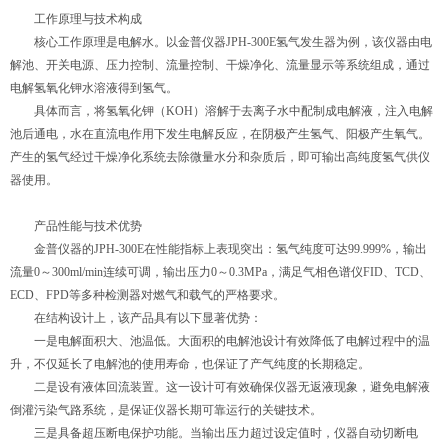
工作原理与技术构成
核心工作原理是电解水。以金普仪器JPH-300E氢气发生器为例，该仪器由电
解池、开关电源、压力控制、流量控制、干燥净化、流量显示等系统组成，通过
电解氢氧化钾水溶液得到氢气。
具体而言，将氢氧化钾（KOH）溶解于去离子水中配制成电解液，注入电解
池后通电，水在直流电作用下发生电解反应，在阴极产生氢气、阳极产生氧气。
产生的氢气经过干燥净化系统去除微量水分和杂质后，即可输出高纯度氢气供仪
器使用。
产品性能与技术优势
金普仪器的JPH-300E在性能指标上表现突出：氢气纯度可达99.999%，输出
流量0～300ml/min连续可调，输出压力0～0.3MPa，满足气相色谱仪FID、TCD、
ECD、FPD等多种检测器对燃气和载气的严格要求。
在结构设计上，该产品具有以下显著优势：
一是电解面积大、池温低。大面积的电解池设计有效降低了电解过程中的温
升，不仅延长了电解池的使用寿命，也保证了产气纯度的长期稳定。
二是设有液体回流装置。这一设计可有效确保仪器无返液现象，避免电解液
倒灌污染气路系统，是保证仪器长期可靠运行的关键技术。
三是具备超压断电保护功能。当输出压力超过设定值时，仪器自动切断电