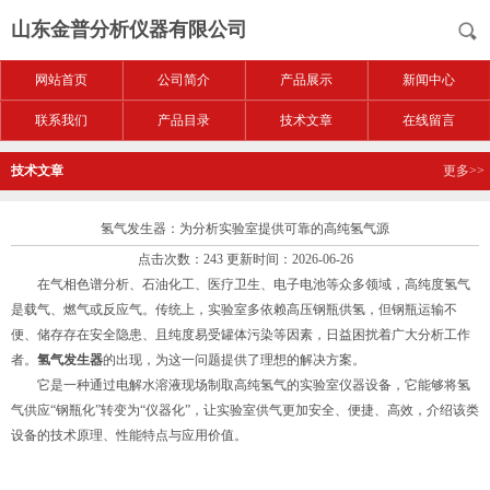
山东金普分析仪器有限公司
网站首页
公司简介
产品展示
新闻中心
联系我们
产品目录
技术文章
在线留言
技术文章
更多>>
氢气发生器：为分析实验室提供可靠的高纯氢气源
点击次数：243 更新时间：2026-06-26
在气相色谱分析、石油化工、医疗卫生、电子电池等众多领域，高纯度氢气
是载气、燃气或反应气。传统上，实验室多依赖高压钢瓶供氢，但钢瓶运输不
便、储存存在安全隐患、且纯度易受罐体污染等因素，日益困扰着广大分析工作
者。
氢气发生器
的出现，为这一问题提供了理想的解决方案。
它是一种通过电解水溶液现场制取高纯氢气的实验室仪器设备，它能够将氢
气供应“钢瓶化”转变为“仪器化”，让实验室供气更加安全、便捷、高效，介绍该类
设备的技术原理、性能特点与应用价值。