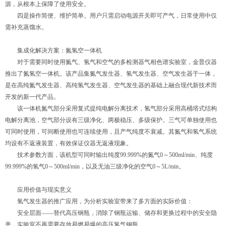
源，从根本上保障了使用安全。
四是操作简便、维护简单。用户只需启动电源开关即可产气，日常使用中仅
需补充蒸馏水。
集成化解决方案：氮氢空一体机
对于需要同时使用氮气、氢气和空气的多检测器气相色谱实验室，金普仪器
推出了氮氢空一体机。该产品集氮气发生器、氢气发生器、空气发生器于一体，
是在高纯氮气发生器、高纯氢气发生器、空气发生器的基础上融合现代新技术而
开发的新一代产品。
该一体机氮气部分采用复式提纯电解分离技术，氢气部分采用高桶塔式结构
电解分离池，空气部分设有三级净化、两极稳压、多级保护。三气可单独使用也
可同时使用，可间断使用也可连续使用，且产气纯度不衰减。其氮气和氢气系统
均设有不返液装置，有效保证仪器无返液现象。
技术参数方面，该机型可同时输出纯度99.999%的氮气0～500ml/min、纯度
99.999%的氢气0～500ml/min，以及无油三级净化的空气0～5L/min。
应用价值与现实意义
氢气发生器的推广应用，为分析实验室带来了多方面的实际价值：
安全层面——替代高压钢瓶，消除了钢瓶运输、储存和更换过程中的安全隐
患，实验室不再需要存放易燃易爆的高压氢气钢瓶。