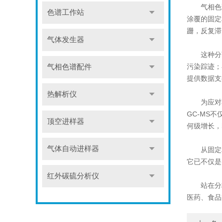
气相色谱仪
色谱工作站
涂覆的固定
跚，反复滞
气体发生器
这种分离
污染踪迹；
气相色谱配件
提供数据支
热解析仪
为应对不
GC-MS
顶空进样器
何级增长，
气体自动进样器
从固定相的
它已不仅是
红外碳硫分析仪
站在分析科
医药、食品