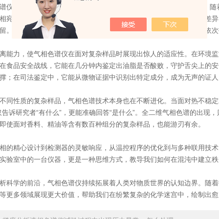
的核心智慧在于“分离”。当复杂样品在气化室瞬间转化为气态后，随着载
相宛如精心设计的障碍赛道，不同分子因分配系数、吸附能力的微妙差异
留。经过这番时空重塑，即使结构极为相似的组分也能被精确分离，依次
能力，使气相色谱仪在面对复杂样品时展现出惊人的适应性。在环境监测
在食品安全战线，它能在几分钟内鉴定出油脂是否酸败，守护舌尖上的安
撑；在司法鉴定中，它能从微物证据中识别出特定成分，成为无声的证人
同性质的复杂样品，气相色谱技术本身也在不断进化。当面对热不稳定或
不仅告诉研究者“有什么”，更能准确回答“是什么”。全二维气相色谱的出
即使面对香料、精油等含有数百种组分的复杂样品，也能游刃有余。
精心设计到检测器的灵敏响应，从温控程序的优化到与多种联用技术的
实验室中的一台仪器，更是一种思维方式，教导我们如何在混沌中建立秩
学的前沿，气相色谱仪持续拓展着人类对物质世界的认知边界。随着微
等更多领域展现更大价值，帮助我们在纷繁复杂的化学迷宫中，绘制出愈