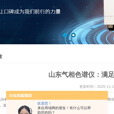
章
山东气相色谱仪：满
更新时间：2025-11-
析科学的殿堂中，气相色谱仪犹如一位沉默而精准的人，以其非凡的分
欢迎您！
。面对日益复杂的样品检测需求，这台精密仪器展现出了技术价值。
来自局域网的朋友！有什么可以帮
助您的吗？