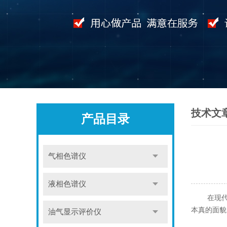
技术文
产品目录
气相色谱仪
液相色谱仪
在现代分
本真的面貌
油气显示评价仪