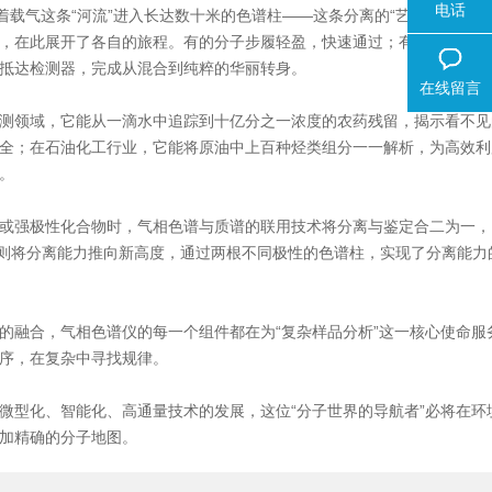
电话
气这条“河流”进入长达数十米的色谱柱——这条分离的“艺术长廊”。
，在此展开了各自的旅程。有的分子步履轻盈，快速通过；有的则步履蹒
抵达检测器，完成从混合到纯粹的华丽转身。
在线留言
领域，它能从一滴水中追踪到十亿分之一浓度的农药残留，揭示看不见
全；在石油化工行业，它能将原油中上百种烃类组分一一解析，为高效利
。
强极性化合物时，气相色谱与质谱的联用技术将分离与鉴定合二为一，
现，则将分离能力推向新高度，通过两根不同极性的色谱柱，实现了分离能力
融合，气相色谱仪的每一个组件都在为“复杂样品分析”这一核心使命服
序，在复杂中寻找规律。
型化、智能化、高通量技术的发展，这位“分子世界的导航者”必将在环
加精确的分子地图。