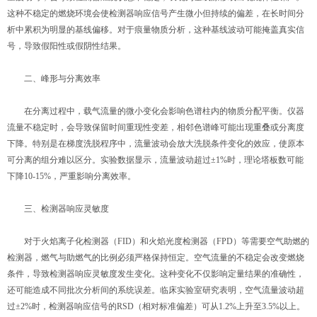
这种不稳定的燃烧环境会使检测器响应信号产生微小但持续的偏差，在长时间分
析中累积为明显的基线偏移。对于痕量物质分析，这种基线波动可能掩盖真实信
号，导致假阳性或假阴性结果。
二、峰形与分离效率
在分离过程中，载气流量的微小变化会影响色谱柱内的物质分配平衡。仪器
流量不稳定时，会导致保留时间重现性变差，相邻色谱峰可能出现重叠或分离度
下降。特别是在梯度洗脱程序中，流量波动会放大洗脱条件变化的效应，使原本
可分离的组分难以区分。实验数据显示，流量波动超过±1%时，理论塔板数可能
下降10-15%，严重影响分离效率。
三、检测器响应灵敏度
对于火焰离子化检测器（FID）和火焰光度检测器（FPD）等需要空气助燃的
检测器，燃气与助燃气的比例必须严格保持恒定。空气流量的不稳定会改变燃烧
条件，导致检测器响应灵敏度发生变化。这种变化不仅影响定量结果的准确性，
还可能造成不同批次分析间的系统误差。临床实验室研究表明，空气流量波动超
过±2%时，检测器响应信号的RSD（相对标准偏差）可从1.2%上升至3.5%以上。