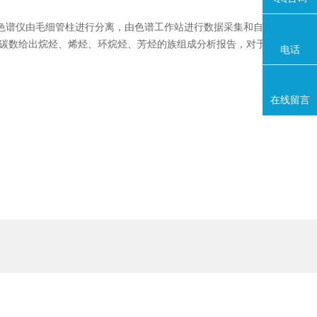
进入色谱仪由毛细管柱进行分离，由色谱工作站进行数据采集和自动处理，计
,按碳数给出烷烃、烯烃、环烷烃、芳烃的族组成分析报告，对于原油评价有
电话
在线留言