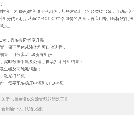
：
钻井液、岩屑等)放入顶空瓶加热，加热后驱赶出的烃类C1-C9，自动
多种组分的面积，从而得出C1-C9中各组份的含量，再应用专用分析软件
意义。
1台，具备多阶程度升温；
置，保证固体或液体均可自动进样；
细管，可分离c1-c9所有组份；
，实时数据采集及处理，自动打印分析结果；
发生器及高纯氮钢瓶；
，激光打印机；
作，需要配备稳压电源和UPS电源。
：
关于气相色谱仪分流管线的清洗工作
：
食用油中的脂肪酸检测