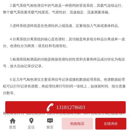
2.载气系统气相色谱仪中的气路是一种密闭的管道系统，其载气连续运行。
整个载气系统要求载气纯度高、气密性好、流速稳定、流速测量准确。
3.进样系统进样就是在色谱柱的上端迅速、定量地加入气体或液体样品。
4.分离系统分离系统的核心是色谱柱，其功能是将多组分样品分离成单一成
分。色谱柱分为两类：填充柱和毛细管柱。
5.检测系统检测器的功能是根据色谱柱的性质和含量将样品成分转化为电信
号，放大后由记录仪记录。
6.近几年气相色谱仪主要采用信号记录或微机数据处理系统。色谱数据处理
机可以打印记录色谱图，将处理结果打印到同一张纸上，如保留时间、组分质量
分数等。
7.用于对色谱柱、检测器、气化室温度进行控制与测量的温度控制系统。气
13181278603
相色谱仪分为气固色谱仪和气液分布色谱仪两大类。两种色谱仪分离的固定相不
同，但是仪器结构相同。
热线电话
在线询价
首页
定位
留言