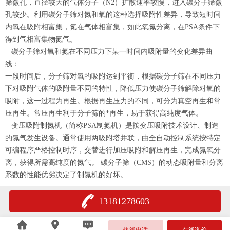
筛微孔，直径较大的气体分子（N2）扩散速率较慢，进入碳分子筛微
孔较少。利用碳分子筛对氮和氧的这种选择吸附性差异，导致短时间
内氧在吸附相富集，氮在气体相富集，如此氧氮分离，在PSA条件下
得到气相富集物氮气。
碳分子筛对氧和氮在不同压力下某一时间内吸附量的变化差异曲
线：
一段时间后，分子筛对氧的吸附达到平衡，根据碳分子筛在不同压力
下对吸附气体的吸附量不同的特性，降低压力使碳分子筛解除对氧的
吸附，这一过程为再生。根据再生压力的不同，可分为真空再生和常
压再生。常压再生利于分子筛的*再生，易于获得高纯度气体。
变压吸附制氮机（简称PSA制氮机）是按变压吸附技术设计、制造
的氮气发生设备。通常使用两吸附塔并联，由全自动控制系统按特定
可编程序严格控制时序，交替进行加压吸附和解压再生，完成氮氧分
离，获得所需高纯度的氮气。 碳分子筛（CMS）的动态吸附量和分离
系数的性能优劣决定了制氮机的好坏。
13181278603