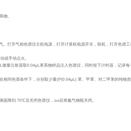
苯系物。
燃气。打开气相色谱仪主机电源，打开计算机电源开关，联机，打开色谱工
自动或手动点火。
μL微量注射器取0.04μL苯系物样品注入色谱仪，同时按下计时器，记录每
在相同色谱条件下，分别取少量(约0.04μL) 苯、甲苯、对二甲苯的纯物
。
器降到 70℃后关闭色谱仪，zui后将氮气钢瓶关闭。