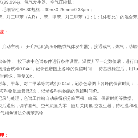
(99.99%)、氢气发生器、空气压缩机；
细管柱SE-30规格---30m×0.25mm×0.33μm；
苯、对二甲苯（A.R）、苯、甲苯、对二甲苯（1：1：1体积比）的混合
骤：
，启动主机： 开启气源(高压钢瓶或气体发生器)，接通载气，燃气，助
谱条件： 按下表中色谱条件进行条件设置。温度升至一定数值后，进行
物混合试样0.04ul，记录色谱图上各峰的保留时间： 待基线稳定后，用1
时间tR，重复3次。
射苯、甲苯、对二甲苯等纯试剂0.04ul，记录色谱图上各峰的保留时间： 
每种物质重复做3次，记录各种纯物质的保留时间tR。
记录与处理，色谱工作站自动获得积分峰面积、峰高、保留时间等数据
束后退出，调节氢气、空气流量为零，随后关闭氢-空发生器，待柱温和检测
处理：