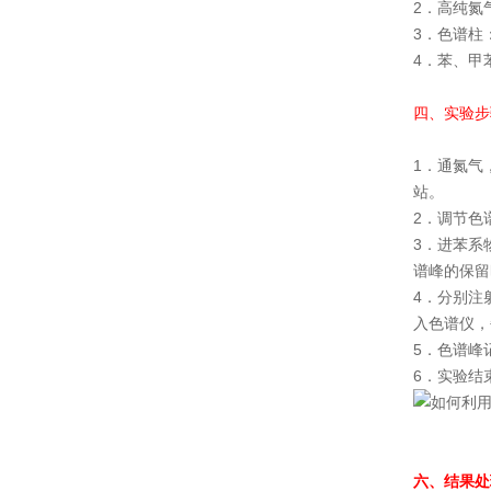
2．高纯氮气
3．色谱柱：毛
4．苯、甲
四、实验步
1．通氮气
站。
2．调节色
3．进苯系
谱峰的保留
4．分别注
入色谱仪，
5．色谱峰
6．实验结
六、结果