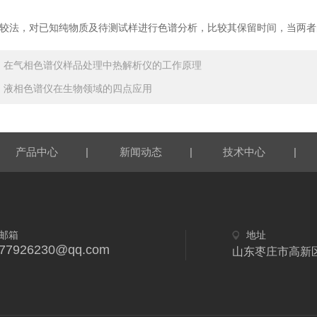
较法，对已知纯物质及待测试样进行色谱分析，比较其保留时间，当两者
：
在气相色谱仪样品处理中热解析仪的工作原理
：
液相色谱仪在生物领域的四点应用
|
|
|
产品中心
新闻动态
技术中心
邮箱
地址
77926230@qq.com
山东枣庄市高新