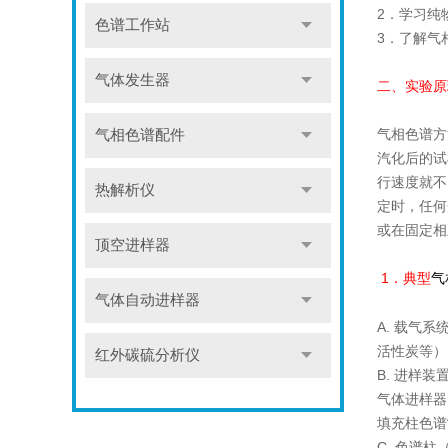
2．学习纯
色谱工作站
3．了解气
气体发生器
二、实验
气相色谱方
气相色谱配件
汽化后的试
行速度就不
热解析仪
定时，任何
或在固定相
顶空进样器
1．典型
气
气体自动进样器
A. 载气
活性炭等）
红外碳硫分析仪
B. 进样
气体进样器
填充柱色谱
C. 色谱