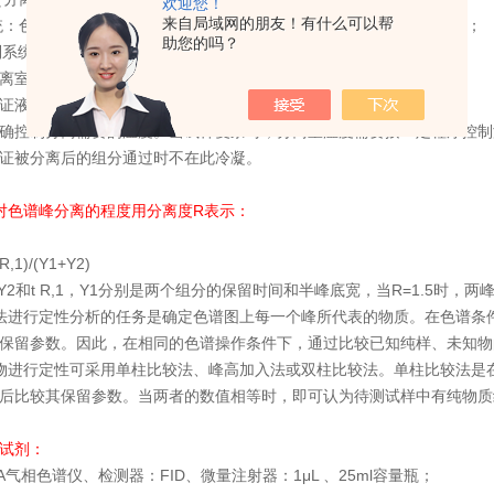
欢迎您！
来自局域网的朋友！有什么可以帮
系统：色谱仪的眼睛，常用的检测器：热导检测器、氢火焰离子化检测器；
助您的吗？
控制系统：温度是色谱分离条件的重要选择参数；
离室、检测器三部分在色谱仪操作时均需控制温度；
保证液体试样瞬间气化；
确控制分离需要的温度。当试样复杂时，分离室温度需要按一定程序控制
证被分离后的组分通过时不在此冷凝。
对色谱峰分离的程度用分离度R表示：
t R,1)/(Y1+Y2)
，Y2和t R,1，Y1分别是两个组分的保留时间和半峰底宽，当R=1.5时，两
法进行定性分析的任务是确定色谱图上每一个峰所代表的物质。在色谱条
保留参数。因此，在相同的色谱操作条件下，通过比较已知纯样、未知
物进行定性可采用单柱比较法、峰高加入法或双柱比较法。单柱比较法是
后比较其保留参数。当两者的数值相等时，即可认为待测试样中有纯物质
试剂：
0A气相色谱仪、检测器：FID、微量注射器：1μL 、25ml容量瓶；