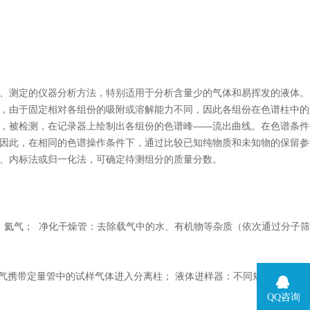
、测定的仪器分析方法，特别适用于分析含量少的气体和易挥发的液体。
，由于固定相对各组份的吸附或溶解能力不同，因此各组份在色谱柱中的
，被检测，在记录器上绘制出各组份的色谱峰——流出曲线。在色谱条件
因此，在相同的色谱操作条件下，通过比较已知纯物质和未知物的保留参
、内标法或归一化法，可确定待测组分的质量分数。
气、氦气； 净化干燥管：去除载气中的水、有机物等杂质（依次通过分子
气携带定量管中的试样气体进入分离柱； 液体进样器：不同规格的注射
。
QQ咨询