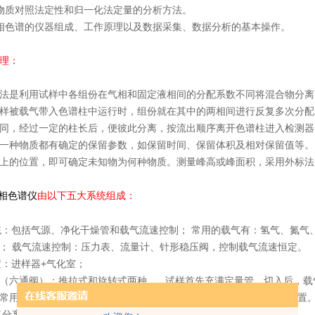
物质对照法定性和归一化法定量的分析方法。
相色谱的仪器组成、工作原理以及数据采集、数据分析的基本操作。
原理：
法是利用试样中各组份在气相和固定液相间的分配系数不同将混合物分离
样被载气带入色谱柱中运行时，组份就在其中的两相间进行反复多次分配
同，经过一定的柱长后，便彼此分离，按流出顺序离开色谱柱进入检测器
一种物质都有确定的保留参数，如保留时间、保留体积及相对保留值等。
上的位置，即可确定未知物为何种物质。测量峰高或峰面积，采用外标法
由以下五大系统组成：
相色谱仪
系统：包括气源、净化干燥管和载气流速控制； 常用的载气有：氢气、氮
； 载气流速控制：压力表、流量计、针形稳压阀，控制载气流速恒定。
装置：进样器+气化室；
（六通阀）：推拉式和旋转式两种。 试样首先充满定量管，切入后，载
常用10μL；毛细管色谱常用1μL； 气化室：将液体试样瞬间气化的装置
柱（分离柱）：色谱仪的核心部件。分为填充柱和毛细管柱。