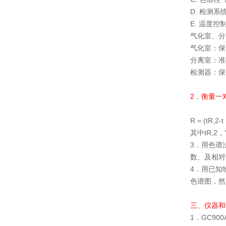
D. 检测
E. 温度
气化室、分
气化室：
分离室：准
检测器：保
2．衡量一
R = (tR,2-
其中tR,2
3．用色谱
数、及相对
4．用已知
色谱图，然
三、仪器和
1．GC90