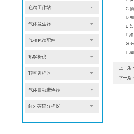
B.利
色谱工作站
C.插
D.如
气体发生器
E.如果
F.如
气相色谱配件
G.必
H.如
热解析仪
上一条
顶空进样器
下一条
气体自动进样器
红外碳硫分析仪