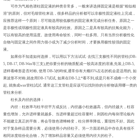
可作为气相色谱柱固定液的种类非常多，一般来讲选择固定液是根据“相似相
溶”的原则，但对毛细管柱来说，很多样品的分析都可以非极性固定液柱上完成，
应推荐这样一个原则：尽可能选用较低极性的固定液来完成分析任务。原因之一
是非极性或弱极性固定液具有较高的柱效。原因之二是具有较高的抗氧化能力，
可以有较高的使用温度。故使用寿命较长，同时一柱多用。只有当所分析极性化
合物与固定液之间作用力很小或为了减少分析时间，才要换用极性较强的固定
液。
如果你不知道如何选择，可以用以下方法试试: 去找三支极性不同的管柱(DB-
5, DB-17, DB-Wax等三支),把你要分析的物质配成一较高浓度的溶液,先装上DB-5,
进样看峰形是否对称, 使用 DB-5的時候,通常你有大概85%左右的机会是适用的, 如
果波形不对称,就改用DB-17试试, 如果在DB-5上*看不到,或是只有不成峰一个小突
起, 就換成wax管柱試試. 通常这三支管柱是应该可以找到你的分析物该用哪一类的
管柱来分析.
柱长及内径的选择：
内径：柱效率与柱半径平方成反比，内径越小柱效越高，但内径越大，柱容
量也增加，允许进样量就越多。当进样量超过柱容量时，则因柱内每块理论板内
不能建立真正的平衡，将会导致色谱蜂畸变，柱分辨率降低，重现性不好。因此
对于复杂样品需要分离，必须使用小内径柱子。另一方面若样品中存在具有很不
相同浓度组份化合物，为了增加样品容量又必须使用内径大的柱子。