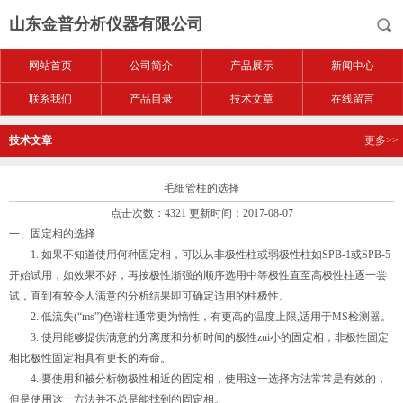
山东金普分析仪器有限公司
网站首页
公司简介
产品展示
新闻中心
联系我们
产品目录
技术文章
在线留言
技术文章
更多>>
毛细管柱的选择
点击次数：4321 更新时间：2017-08-07
一、固定相的选择
1. 如果不知道使用何种固定相，可以从非极性柱或弱极性柱如SPB-1或SPB-5
开始试用，如效果不好，再按极性渐强的顺序选用中等极性直至高极性柱逐一尝
试，直到有较令人满意的分析结果即可确定适用的柱极性。
2. 低流失(“ms”)色谱柱通常更为惰性，有更高的温度上限,适用于MS检测器。
3. 使用能够提供满意的分离度和分析时间的极性zui小的固定相，非极性固定
相比极性固定相具有更长的寿命。
4. 要使用和被分析物极性相近的固定相，使用这一选择方法常常是有效的，
但是使用这一方法并不总是能找到的固定相。