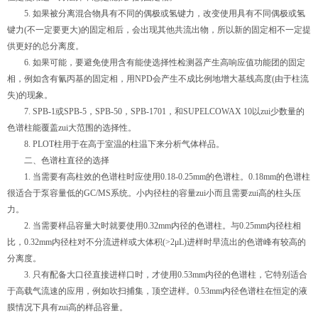
5. 如果被分离混合物具有不同的偶极或氢键力，改变使用具有不同偶极或氢
键力(不一定要更大)的固定相后，会出现其他共流出物，所以新的固定相不一定提
供更好的总分离度。
6. 如果可能，要避免使用含有能使选择性检测器产生高响应值功能团的固定
相，例如含有氰丙基的固定相，用NPD会产生不成比例地增大基线高度(由于柱流
失)的现象。
7. SPB-1或SPB-5，SPB-50，SPB-1701，和SUPELCOWAX 10以zui少数量的
色谱柱能覆盖zui大范围的选择性。
8. PLOT柱用于在高于室温的柱温下来分析气体样品。
二、色谱柱直径的选择
1. 当需要有高柱效的色谱柱时应使用0.18-0.25mm的色谱柱。0.18mm的色谱柱
很适合于泵容量低的GC/MS系统。小内径柱的容量zui小而且需要zui高的柱头压
力。
2. 当需要样品容量大时就要使用0.32mm内径的色谱柱。与0.25mm内径柱相
比，0.32mm内径柱对不分流进样或大体积(>2μL)进样时早流出的色谱峰有较高的
分离度。
3. 只有配备大口径直接进样口时，才使用0.53mm内径的色谱柱，它特别适合
于高载气流速的应用，例如吹扫捕集，顶空进样。0.53mm内径色谱柱在恒定的液
膜情况下具有zui高的样品容量。