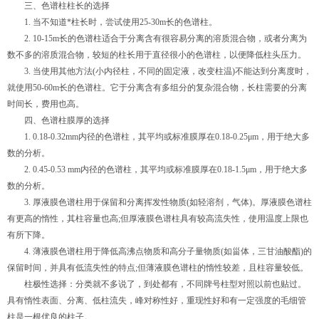
三、色谱柱柱长的选择
1. 当不知道*柱长时，尝试使用25-30m长的色谱柱。
2. 10-15m长的色谱柱适合于分离含有很容易分离的溶质混合物，或者分离为
数不多的溶质混合物，较短的柱长用于直径很小的色谱柱，以便降低柱头压力。
3. 当使用其他方法(小内径柱，不同的固定液，改变柱温)不能达到分离度时，
就使用50-60m长的色谱柱。它于分离含有多组分的复杂混合物，长柱需要的分离
时间长，费用也高。
四、色谱柱膜厚的选择
1. 0.18-0.32mm内径的色谱柱，其平均或标准膜厚在0.18-0.25μm，用于绝大多
数的分析。
2. 0.45-0.53 mm内径的色谱柱，其平均或标准膜厚在0.18-1.5μm，用于绝大多
数的分析。
3. 厚液膜色谱柱用于保留和分离挥发性物质(如轻溶剂，气体)。厚液膜色谱柱
有更高的惰性，其柱容量也高;但厚液膜色谱柱具有较高流失性，使用温度上限也
有所下降。
4. 薄液膜色谱柱用于降低高沸点物质和高分子量物质(如甾体，三甘油酸酯)的
保留时间，并具有低流失性的特点;但薄液膜色谱柱的惰性较差，且柱容量较低。
柱极性选择：分类就不多说了，到处都有，不同牌号柱型对照以前也贴过。
具有惰性表面、分离、低柱流失，峰对称性好，重现性好和有一定强度的毛细管
柱是一根优良的柱子。