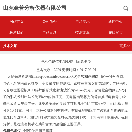
山东金普分析仪器有限公司
网站首页
公司简介
产品展示
新闻中心
联系我们
产品目录
技术文章
在线留言
技术文章
更多>>
气相色谱仪中NPD使用留意事项
点击次数：3220 更新时间：2017-02-06
火焰光度检测器(flamephotometricdetector,FPD)是
气相色谱仪
用的一种对含磷、
含硫化合物有高选择型、高灵敏度的检测器。试样在富氢火焰燃烧时，含磷有机
化合物主要是以HPO碎片的形式发射出波长为526nm的光，含硫化合物则以S2分
子的形式发射出波长为394nm的特征光。光电倍增管将光信号转换成电信号，经
微电放逐大纪录下来。此类检测器的灵敏度可达几十到几百库仑/克，zui小检丈量
可达10-11克。同时，这种检测器对有机磷、有机硫的响应值与碳氢化合物的响应
值之比可达104，因此可排除大量溶剂峰及烃类的干扰，非常有利于痕量磷、硫的
分析，是检测有机磷农药和含硫污染物的主要工具。
气相色谱仪
中NPD使用留意事项