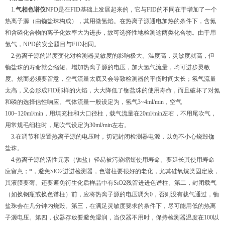
1.
气相色谱仪
NPD是在FID基础上发展起来的，它与FID的不同在于增加了一个
热离子源（由铷盐珠构成），其用微氢焰。在热离子源通电加热的条件下，含氮
和含磷化合物的离子化效率大为进步，故可选择性地检测这两类化合物。由于用
氢气，NPD的安全题目与FID相同。
2.热离子源的温度变化对检测器灵敏度的影响极大。温度高，灵敏度就高，但
铷盐珠的寿命就会缩短。增加热离子源的电压，加大氢气流量，均可进步灵敏
度。然而必须要留意，空气流量太底又会导致检测器的平衡时间太长；氢气流量
太高，又会形成FID那样的火焰，大大降低了铷盐珠的使用寿命，而且破坏了对氮
和磷的选择信性响应。气体流量一般设定为，氢气3~4ml/min，空气
100~120ml/min，用填充柱和大口径柱，载气流量在20ml/min左右，不用尾吹气，
用常规毛细柱时，尾吹气设定为30ml/min左右。
3.在调节和设置热离子源的电压时，切记封闭检测器电源，以免不小心烧毁铷
盐珠。
4.热离子源的活性元素（铷盐）轻易被污染缩短使用寿命。要延长其使用寿命
应留意；*，避免SiO2进进检测器，色谱柱要很好的老化，尤其硅氧烷类固定液，
其液膜要薄。还要避免衍生化后样品中有SiO2残留进进色谱柱。第二，封闭载气
（如换钢瓶或换色谱柱）前，应将热离子源的电压调为0，否则没有载气通过，铷
盐珠会在几分钟内烧毁。第三，在满足灵敏度要求的条件下，尽可能用低的热离
子源电压。第四，仪器存放要避免湿润，当仪器不用时，保持检测器温度在100以