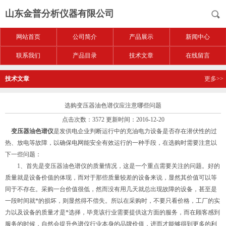
山东金普分析仪器有限公司
网站首页
公司简介
产品展示
新闻中心
联系我们
产品目录
技术文章
在线留言
技术文章
更多>>
选购变压器油色谱仪应注意哪些问题
点击次数：3572 更新时间：2016-12-20
变压器油色谱仪
是发供电企业判断运行中的充油电力设备是否存在潜伏性的过
热、放电等故障，以确保电网能安全有效运行的一种手段，在选购时需要注意以
下一些问题：
1、首先是变压器油色谱仪的质量情况，这是一个重点需要关注的问题。好的
质量就是设备价值的体现，而对于那些质量较差的设备来说，显然其价值可以等
同于不存在。采购一台价值很低，然而没有用几天就总出现故障的设备，甚至是
一段时间就*的损坏，则显然得不偿失。所以在采购时，不要只看价格，工厂的实
力以及设备的质量才是*选择，毕竟该行业需要提供这方面的服务，而在顾客感到
服务的时候，自然会提升色谱仪行业本身的品牌价值，进而才能够得到更多的利