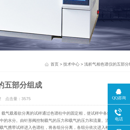
>
> 浅析气相色谱仪的五部分
首页
技术中心
的五部分组成
QQ咨询
12 点击量：
3575
，载气载着欲分离的试样通过色谱柱中的固定相，使试样中各组分分离，
电话
中的水分。由针形阀控制载气的压力和载气的压力和流量。流量计和压力
载气携带试样进入色谱柱，将各组分分离，各组分依次进入检测器后放空