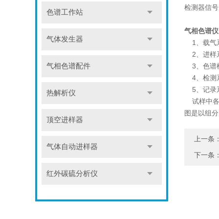
检测器信
色谱工作站
气相色谱仪
气体发生器
1、载气
2、进样
气相色谱配件
3、色谱
4、检测
5、记录
热解析仪
试样中各
图是以组分
顶空进样器
上一条
气体自动进样器
下一条
红外碳硫分析仪