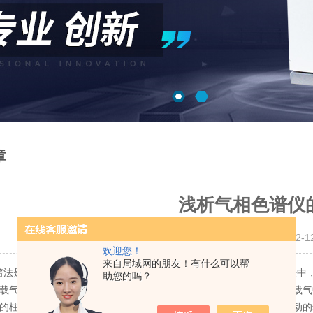
章
浅析气相色谱仪
更新时间：2016-12-
欢迎您！
来自局域网的朋友！有什么可以帮
法是利用
采用气体作为流动相的一种色谱法。在这种方法中
气相色谱仪
助您的吗？
载气由高压钢瓶供给，经减压阀减压后，进入载气净化干燥管以除去载气
的柱前流量和压力。再经过进样器，试样就在试样器注入，由不断流动的