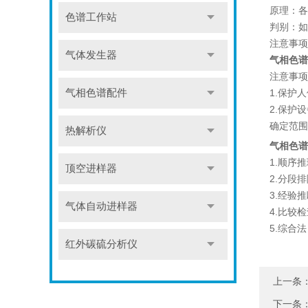
原理：各
色谱工作站
判别：如
注意事项
气体发生器
气相色谱
注意事项
气相色谱配件
1.保护
2.保护
确定范围
热解析仪
气相色谱
1.顺序
顶空进样器
2.分段
3.经验
气体自动进样器
4.比较
5.综合
红外碳硫分析仪
上一条
下一条