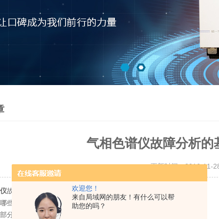
章
气相色谱仪故障分析的
更新时间：2016-11-
欢迎您！
故障分析的基础思路和解决方法
仪
来自局域网的朋友！有什么可以帮
哪些部分组成?
助您的吗？
部分起什么作用?