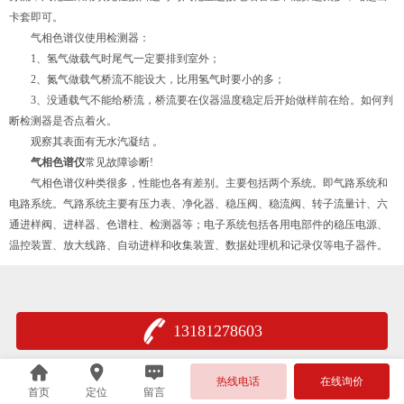
卡套即可。
气相色谱仪使用检测器：
1、氢气做载气时尾气一定要排到室外；
2、氮气做载气桥流不能设大，比用氢气时要小的多；
3、没通载气不能给桥流，桥流要在仪器温度稳定后开始做样前在给。如何判
断检测器是否点着火。
观察其表面有无水汽凝结 。
气相色谱仪
常见故障诊断!
气相色谱仪种类很多，性能也各有差别。主要包括两个系统。即气路系统和
电路系统。气路系统主要有压力表、净化器、稳压阀、稳流阀、转子流量计、六
通进样阀、进样器、色谱柱、检测器等；电子系统包括各用电部件的稳压电源、
温控装置、放大线路、自动进样和收集装置、数据处理机和记录仪等电子器件。
13181278603
热线电话
在线询价
首页
定位
留言