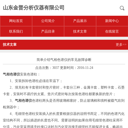
山东金普分析仪器有限公司
网站首页
公司简介
产品展示
新闻中心
联系我们
产品目录
技术文章
在线留言
技术文章
更多>>
简单介绍气相色谱仪的常见故障诊断
点击次数：3037 更新时间：2016-11-24
气相色谱仪
安装色谱柱：
1、安装拆卸色谱柱必须在常温下；
2、填充柱有卡套密封和垫片密封，卡套分三种，金属卡套，塑料卡套，石墨
卡套，安装时不易拧的太紧。垫片式密封每次按装色谱柱都要换新的垫片；
3、
气相色谱仪
色谱柱两头是否用玻璃棉塞好，防止玻璃棉和填料被载气吹到
检测器中；
4、毛细管色谱柱安装插入的长度要根据仪器的说明书而定，不同的色谱汽化
室结构不同，所以插进的长度也不同。需要说明的如果你用毛细管色谱柱采用不
分流，汽化室采用填充柱接口这时与汽化室连接毛细管柱不能探进太多，略超出