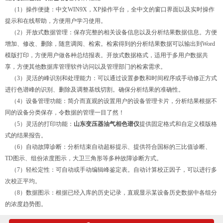
（1）操作便捷：中文WIN9X，XP操作平台，全中文的窗口界面以及实时操作
提示和在线帮助，方便用户学习使用。
（2）开放式数据管理：保存完整的相关设备信息以及分析结果数据信息。方便
增加、修改、删除，随意调阅、检索。检索得到的分析结果数据可以输出到Word
模版打印，方便用户做各种总结报表。开放式数据格式，适用于多用户数据共
享，方便其他数据库管理软件访问以及管理部门的检索需求。
（3）灵活的峰识别和处理能力：可以通过设置参数和时间程序或手动修正方式
进行色谱峰的识别、删除及调整基线切割。确保分析结果的准确性。
（4）设备管理功能：简介而直观的设置用户的设备管理卡片，分析结果根据不
同的设备分类保存，令数据的管理一目了然！
（5）灵活的打印功能：
山东变压器油气相色谱仪
提供固定格式和自定义模版格
式的结果报告。
（6）自动故障诊断：分析结束自动超标提示、提供符合国标的三比值诊断、
TD图示、组份浓度图示，大卫三角形等多种故障诊断方式。
（7）轻松定性：可自动或手动编辑峰鉴定表。自动计算校正因子，可以进行多
次校正平均。
（8）数据图示：根据已经入库的历史记录，直观显示某设备历史数据中各组分
的浓度趋势图。