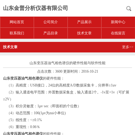
山东金普分析仪器有限公司
网站首页
公司简介
产品展示
新闻中心
联系我们
产品目录
技术文章
在线留言
技术文章
更多>>
山东变压器油气相色谱仪的硬件性能与软件性能
点击次数：3600 更新时间：2016-10-21
山东变压器油气相色谱仪
的硬件性能：
（1）高精度：USB接口，24位的高精度A/D数据采集卡，分辨率±1uv
（2）输入通道电平范围：外置数据采集盒，输入通道2个。-1v至+1v（可扩展
±2V）
（3）积分灵敏度：1μv·sec（即面积的个位数）
（4）动态范围：106(1μv为zui小单位)
（5）线性度：<±0.1%
（6）重现性：0.06％
山东变压器油气相色谱仪
的软件性能：